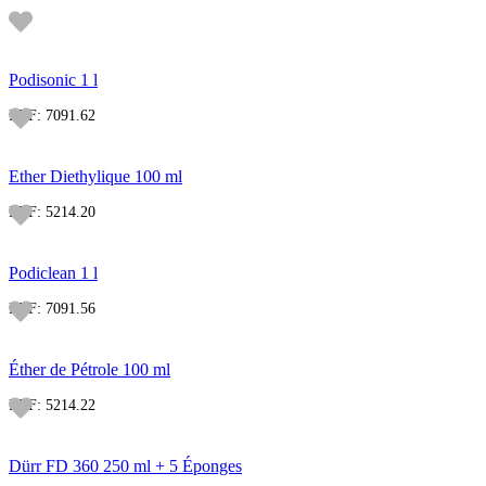
Podisonic 1 l
REF:
7091.62
Ether Diethylique 100 ml
REF:
5214.20
Podiclean 1 l
REF:
7091.56
Éther de Pétrole 100 ml
REF:
5214.22
Dürr FD 360 250 ml + 5 Éponges