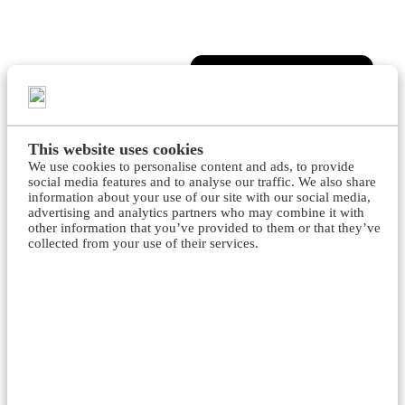
This website uses cookies
We use cookies to personalise content and ads, to provide
Beauté
social media features and to analyse our traffic. We also share
Visage
information about your use of our site with our social media,
Épilation
advertising and analytics partners who may combine it with
Cils & Sourcils
other information that you’ve provided to them or that they’ve
Pédicure
collected from your use of their services.
Manucure & Ongles
Corps
Paraffine
Maquillage
Matériel pratique
Soins des pieds & Podologie
Fraiseuses
Fraises
Instruments