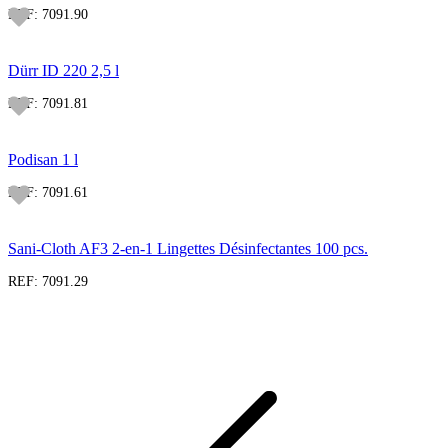
REF:
7091.90
Dürr ID 220 2,5 l
REF:
7091.81
Podisan 1 l
REF:
7091.61
Sani-Cloth AF3 2-en-1 Lingettes Désinfectantes 100 pcs.
REF:
7091.29